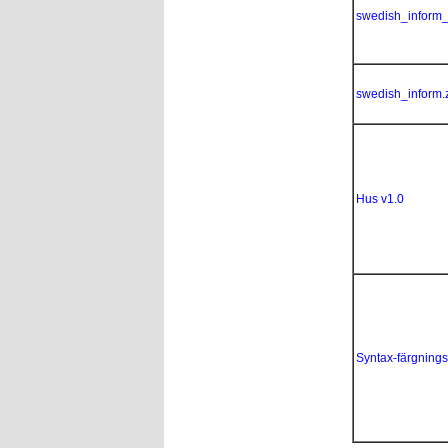
swedish_inform_b
swedish_inform.z
Hus v1.0
Syntax-färgningsf