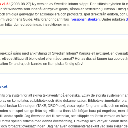
 v1.6!
(2008-08-27) Ny version av Swedish Inform släppt. Den största nyheten är 
ion för Windows som innehåller mycket godis, såsom en texteditor (Crimson Editor)
och smidiga genvägar för att kompilera och provstarta spel direkt från editorn, och 
rm Beginner's Guide. Alla förändringar hittas i
versionshistoriken
. Under rubriken
S
n hittar du nedladdningar, instruktioner mm.
ojekt på gång med anknytning till Swedish Inform? Kanske ett nytt spel, en översät
a, ett eget tillägg till biblioteket eller något annat? Hör av dig, så lägger jag upp det 
ation för andra, och kanske en liten piska för dig själv!
eket
its bra system för att skriva textäventyr på engelska. Ett av de största systemen har 
ip av en kompilator, ett bibliotek och riklig dokumentation. Biblioteket innehåller bl
spel brukar känna igen (TAKE, DROP osv), vissa regler för grammatik, och en män
n som spel kan ge ifrån sig. Allt detta finns från början bara på engelska, men det 
ill andra språk. Jag översatte det till svenska, och släppte en första version av öv
första spelen skrivna med denna översättning, Drakmagi och Vanyar. Sedan dess 
at och förbättrat översättningen. Jag har även dokumenterat exakt vad som skiljer de