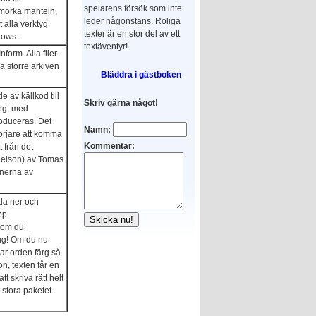
spelarens försök som inte
mörka manteln,
leder någonstans. Roliga
alla verktyg
texter är en stor del av ett
dows.
textäventyr!
form. Alla filer
a större arkiven
Bläddra i gästboken
av källkod till
Skriv gärna något!
steg, med
oduceras. Det
Namn:
börjare att komma
Kommentar:
 från det
nelson) av Tomas
onerna av
da ner och
pp
 som du
ing! Om du nu
ar orden färg så
n, texten får en
tt skriva rätt helt
 stora paketet