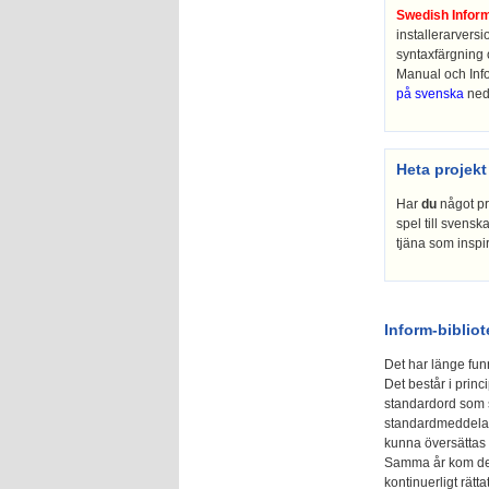
Swedish Inform
installerarvers
syntaxfärgning 
Manual och Info
på svenska
neda
Heta projekt
Har
du
något pr
spel till svensk
tjäna som inspir
Inform-bibliot
Det har länge funn
Det består i princ
standardord som 
standardmeddelande
kunna översättas t
Samma år kom de 
kontinuerligt rätt