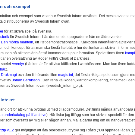
n och exempel
tation och exempel som visar hur Swedish Inform används. Det mesta av detta mat
sta distributionerna av Swedish Inform ovan.
ner
för att skriva spel på svenska.
storik
för Swedish Inform. Läs den om du uppgraderar från en äldre version.
ll Den mörka manteln
, ett litet demonstrationsspel. Källkoden innehåller hjälptexter 
och koncept, för att man ska förstå lite bättre hur det funkar att skriva i Inform m
musen på allt som är blått så kommer det upp information. Spelet finns även
kompil
t är en översättning av Roger Firth's Cloak of Darkness.
l spelet
Äventyr
(Länken är för att visa källkoden i webbläsaren. Man kan även ladd
här
.).
l
Drakmagi
och den tillhörande filen
magic.inf
, det första riktiga spelet som gjorts 
rivet av
Johan Berntsson
. Den rena källkoden, klar för kompilering, finns med i den
ionen av Swedish Inform ovan (swedish_inform_big).
blioteket
t är gjort för att kunna byggas ut med tilläggsmoduler. Det finns många användbara
a underkatalog på if-archive
). Här listar jag tillägg som har skrivits speciellt för d
ller som översatts av mig eller någon annan. Maila gärna mig om du har översatt ett 
.zip v1.2
ger möjlighet att låta biblioteket uttrycka sig i dåtid ("Du öppnade lådan.") sa