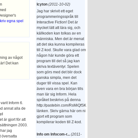
en
Icyton
(2011-10-02)
 med
Jag har skrivit ett eget
Designer's
programmeringsspråk till
kriv egna spel
Interactive Fiction! Det är
mycket lätt att lära sig, och
källkoden kan tolkas av en
människa. Men det är menat
att det ska kunna kompileras
till Z-kod. Skulle vara glad om
någon här kunde göra ett
tning av något
program till det så jag kan
här! Det kan
skriva textäventyr. Spelen
som görs med det blir dock
ganska simpla, men det
duger till vissa spel. Kan
även vara en bra början tills
man lär sig Inform. Hela
språket beskrivs på denna
varit Inform 6.
http://pastebin.com/RsMiQfSK
and annat alla de
länken. Skriv gärna här om ni
gd
gjort ett program som
är gjort för att
kompilerar koden till Z-kod.
ersättningen 2003.
har jag
Info om Infocom-r...
(2011-
t översatta