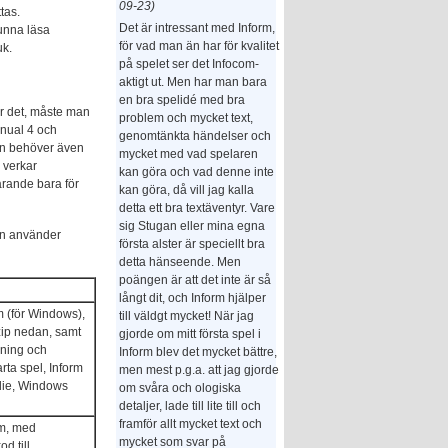
09-23)
tas.
Det är intressant med Inform,
kunna läsa
för vad man än har för kvalitet
uk.
på spelet ser det Infocom-
aktigt ut. Men har man bara
en bra spelidé med bra
ar det, måste man
problem och mycket text,
anual 4 och
genomtänkta händelser och
an behöver även
mycket med vad spelaren
r verkar
kan göra och vad denne inte
arande bara för
kan göra, då vill jag kalla
detta ett bra textäventyr. Vare
sig Stugan eller mina egna
an använder
första alster är speciellt bra
detta hänseende. Men
poängen är att det inte är så
långt dit, och Inform hjälper
m (för Windows),
till väldgt mycket! När jag
zip nedan, samt
gjorde om mitt första spel i
gning och
Inform blev det mycket bättre,
rta spel, Inform
men mest p.g.a. att jag gjorde
die, Windows
om svåra och ologiska
detaljer, lade till lite till och
framför allt mycket text och
rm, med
mycket som svar på
od till