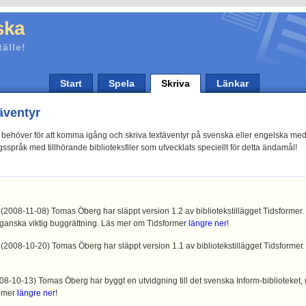
ska
tälle!
Start
Spela
Skriva
Länkar
äventyr
n behöver för att komma igång och skriva textäventyr på svenska eller engelska med 
sspråk med tillhörande biblioteksfiler som utvecklats speciellt för detta ändamål!
(2008-11-08) Tomas Öberg har släppt version 1.2 av bibliotekstillägget Tidsformer
 ganska viktig buggrättning. Läs mer om Tidsformer
längre ner
!
(2008-10-20) Tomas Öberg har släppt version 1.1 av bibliotekstillägget Tidsformer
08-10-13) Tomas Öberg har byggt en utvidgning till det svenska Inform-biblioteket
s mer
längre ner
!