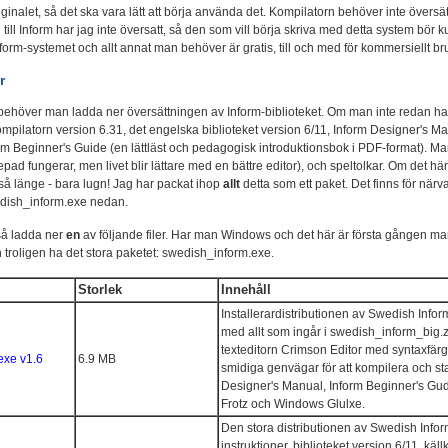
riginalet, så det ska vara lätt att börja använda det. Kompilatorn behöver inte översät
ill Inform har jag inte översatt, så den som vill börja skriva med detta system bör 
form-systemet och allt annat man behöver är gratis, till och med för kommersiellt br
r
d behöver man ladda ner översättningen av Inform-biblioteket. Om man inte redan h
mpilatorn version 6.31, det engelska biblioteket version 6/11, Inform Designer's M
m Beginner's Guide (en lättläst och pedagogisk introduktionsbok i PDF-format). M
epad fungerar, men livet blir lättare med en bättre editor), och speltolkar. Om det hä
 så länge - bara lugn! Jag har packat ihop
allt
detta som ett paket. Det finns för närv
dish_inform.exe nedan.
så ladda ner
en
av följande filer. Har man Windows och det här är första gången m
n troligen ha det stora paketet: swedish_inform.exe.
Storlek
Innehåll
Installerardistributionen av Swedish Infor
med allt som ingår i swedish_inform_big.
texteditorn Crimson Editor med syntaxfär
exe v1.6
6.9 MB
smidiga genvägar för att kompilera och sta
Designer's Manual, Inform Beginner's Gu
Frotz och Windows Glulxe.
Den stora distributionen av Swedish Info
instruktioner, biblioteket version 6/11, källk