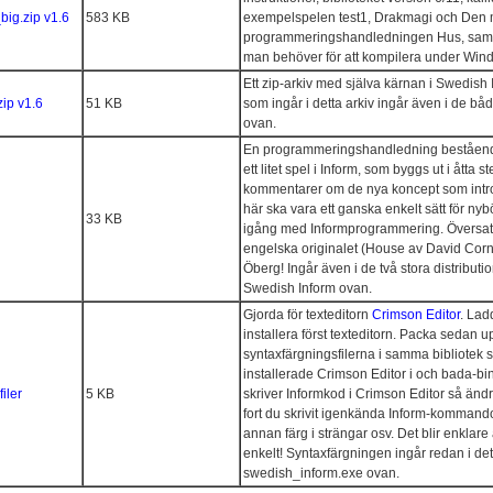
ig.zip v1.6
583 KB
exempelspelen test1, Drakmagi och Den 
programmeringshandledningen Hus, samt 
man behöver för att kompilera under Win
Ett zip-arkiv med själva kärnan i Swedish In
ip v1.6
51 KB
som ingår i detta arkiv ingår även i de båd
ovan.
En programmeringshandledning bestående 
ett litet spel i Inform, som byggs ut i åtta 
kommentarer om de nya koncept som intr
här ska vara ett ganska enkelt sätt för ny
33 KB
igång med Informprogrammering. Översatt
engelska originalet (House av David Cor
Öberg! Ingår även i de två stora distributi
Swedish Inform ovan.
Gjorda för texteditorn
Crimson Editor
. Lad
installera först texteditorn. Packa sedan u
syntaxfärgningsfilerna i samma bibliotek
installerade Crimson Editor i och bada-b
iler
5 KB
skriver Informkod i Crimson Editor så ändr
fort du skrivit igenkända Inform-kommando
annan färg i strängar osv. Det blir enklare a
enkelt! Syntaxfärgningen ingår redan i det
swedish_inform.exe ovan.